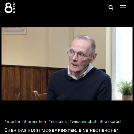
Zum
Suche
Navig
Inhalt
ein-/
springen
ein-/ausble
medien
fernsehen
soziales
wissenschaft
holocaust
ÜBER DAS BUCH "JOSEF FINSTER. EINE RECHERCHE"