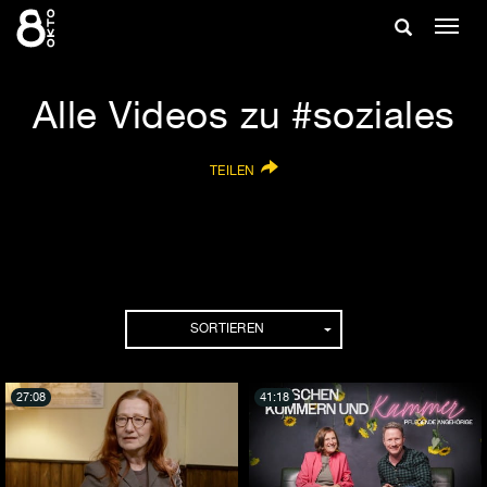
Zum
Suche
Navig
Inhalt
ein-/
springen
ein-/ausble
Alle Videos zu #soziales
TEILEN
SORTIEREN
27:08
41:18