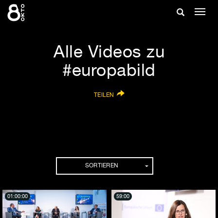
Zum
Suche
Navig
Inhalt
ein-/
springen
ein-/ausble
Alle Videos zu
#europabild
TEILEN
SORTIEREN
01:00:00
59:00