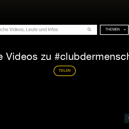
CHE
THEMEN
le Videos zu #clubdermensc
TEILEN