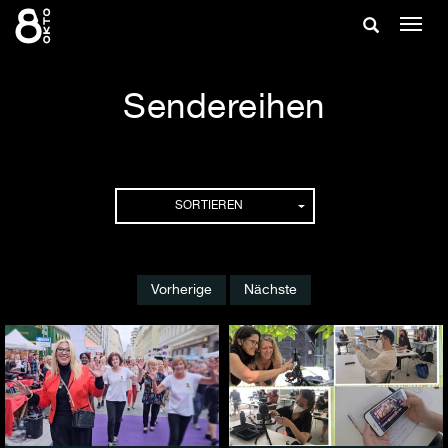
Zum
Suche
Navig
Inhalt
ein-/
springen
ein-/ausble
Sendereihen
Sendereihen
SORTIEREN
Vorherige
Nächste