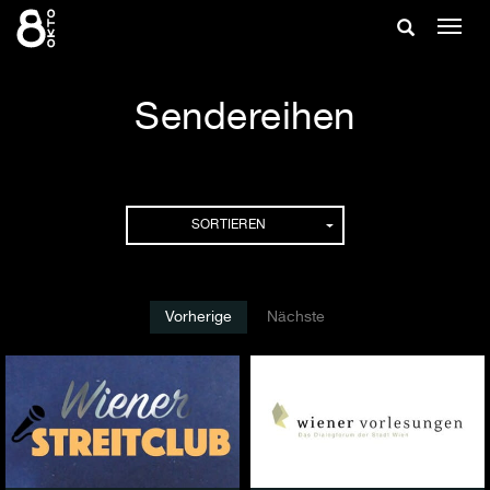
Zum
Suche
Navig
Inhalt
ein-/
springen
ein-/ausble
Sendereihen
Sendereihen
SORTIEREN
Vorherige
Nächste