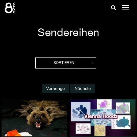
Zum
Suche
Navig
Inhalt
ein-/
springen
ein-/ausble
Sendereihen
Sendereihen
SORTIEREN
Vorherige
Nächste