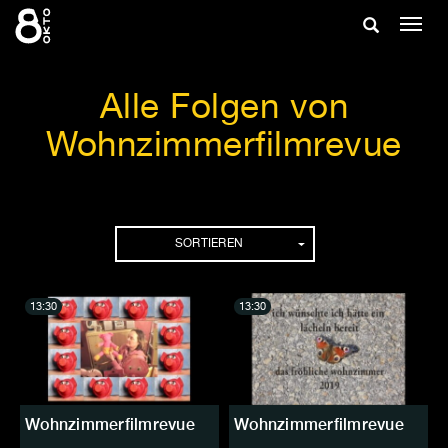
Zum
Suche
Navig
Inhalt
ein-/
springen
ein-/ausble
Alle Folgen von
Wohnzimmerfilmrevue
Folgen
SORTIEREN
13:30
13:30
Wohnzimmerfilmrevue
Wohnzimmerfilmrevue