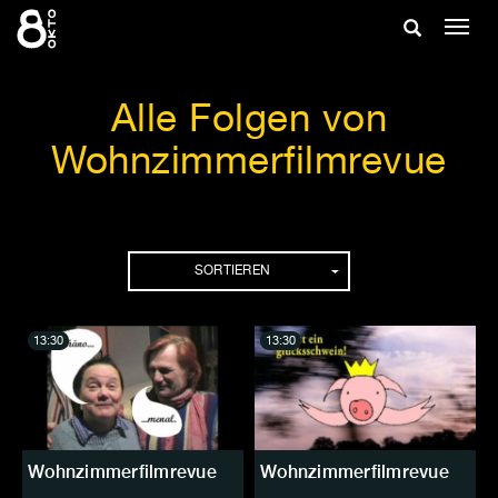
Zum
Suche
Navig
Inhalt
ein-/
springen
ein-/ausble
Alle Folgen von
Wohnzimmerfilmrevue
Folgen
SORTIEREN
13:30
13:30
Wohnzimmerfilmrevue
Wohnzimmerfilmrevue