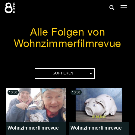
Zum
Suche
Navig
Inhalt
ein-/
springen
ein-/ausble
Alle Folgen von
Wohnzimmerfilmrevue
Folgen
SORTIEREN
13:30
13:30
Wohnzimmerfilmrevue
Wohnzimmerfilmrevue