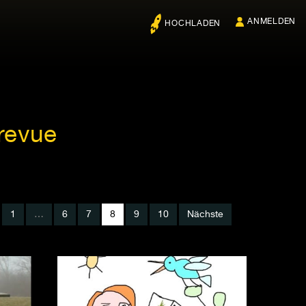
ANMELDEN
HOCHLADEN
revue
1
…
6
7
8
9
10
Nächste