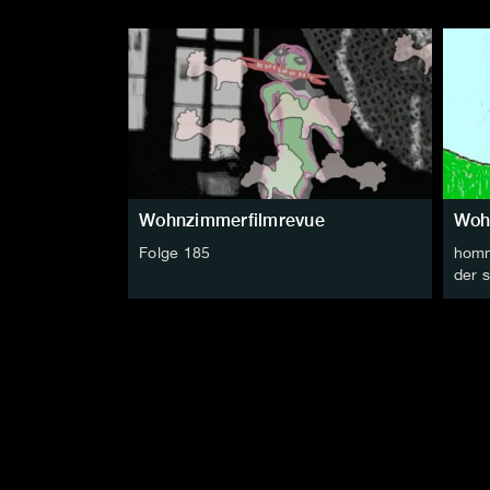
Wohnzimmerfilmrevue
Woh
Folge 185
homm
der 