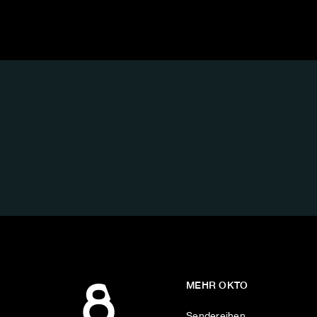
FOLGE
UNS
AUF:
MEHR OKTO
Sendereihen