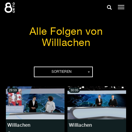
Zum
Suche
Navig
Inhalt
ein-/
springen
ein-/ausble
Alle Folgen von
Willlachen
Folgen
SORTIEREN
29:59
30:05
Willlachen
Willlachen