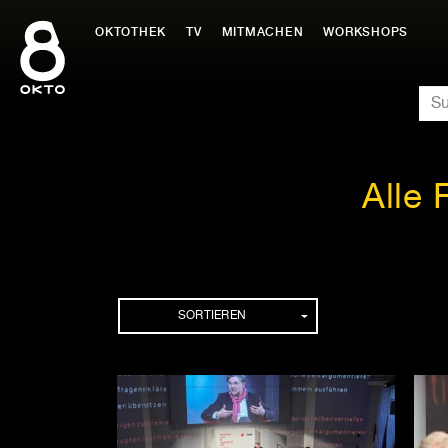
Zum
Inhalt
OKTOTHEK
TV
MITMACHEN
WORKSHOPS
springen
SU
Alle
Folgen
SORTIEREN