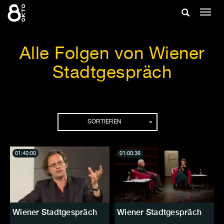
Zum
Suche
Navig
Inhalt
ein-/
springen
ein-/ausble
Alle Folgen von Wiener
Stadtgespräch
Folgen
SORTIEREN
01:40:00
01:00:36
Wiener Stadtgespräch
Wiener Stadtgespräch