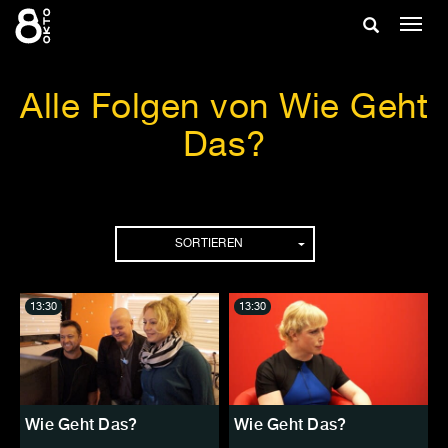
Zum
Suche
Navig
Inhalt
ein-/
springen
ein-/ausble
Alle Folgen von Wie Geht
Das?
Folgen
SORTIEREN
13:30
13:30
Wie Geht Das?
Wie Geht Das?