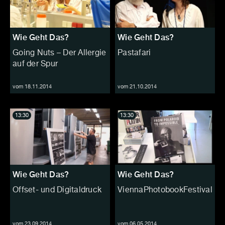
Wie Geht Das?
Wie Geht Das?
Going Nuts – Der Allergie
Pastafari
auf der Spur
vom 18.11.2014
vom 21.10.2014
13:30
13:30
Wie Geht Das?
Wie Geht Das?
Offset- und Digitaldruck
ViennaPhotobookFestival
vom 23.09.2014
vom 06.05.2014