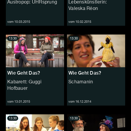
Austropop: UHRsprung
Lebenskünstlerin:
Valeska Réon
vom 10.03.2015
vom 10.02.2015
13:30
13:30
Wie Geht Das?
Wie Geht Das?
Kabarett: Guggi
Schamanin
Hofbauer
vom 13.01.2015
vom 16.12.2014
13:30
13:30