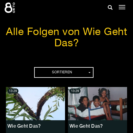
Zum
Suche
Navig
Inhalt
ein-/
springen
ein-/ausble
Alle Folgen von Wie Geht
Das?
Folgen
SORTIEREN
13:29
13:29
Wie Geht Das?
Wie Geht Das?