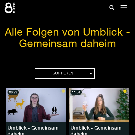
Zum
Suche
Navig
Inhalt
ein-/
springen
ein-/ausble
Alle Folgen von Umblick -
Gemeinsam daheim
Folgen
SORTIEREN
06:29
11:54
Umblick - Gemeinsam
Umblick - Gemeinsam
daheim
daheim