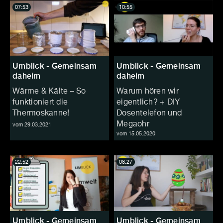
07:53
10:55
Umblick - Gemeinsam
Umblick - Gemeinsam
daheim
daheim
Wärme & Kälte – So
Warum hören wir
funktioniert die
eigentlich? + DIY
Thermoskanne!
Dosentelefon und
Megaohr
vom 29.03.2021
vom 15.05.2020
22:52
08:27
Umblick - Gemeinsam
Umblick - Gemeinsam