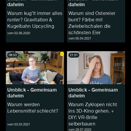
daheim
daheim
Warum kug’lt immer alles
Warum sind Ostereier
runter? Gravitation &
bunt? Färbe mit
Kugelbahn Upcycling
Zwiebelschalen die
schönsten Eier
vom 02.06.2020
vom 05.04.2021
08:53
21:51
Umblick - Gemeinsam
Umblick - Gemeinsam
daheim
daheim
Warum werden
Warum Zyklopen nicht
Lebensmittel schlecht?
ins 3D-Kino gehen. +
DIY: VR-Brille
selberbauen
vom 03.03.2021
vom 28.07.2020