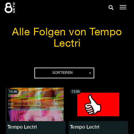
Zum
Suche
Navig
Inhalt
ein-/
springen
ein-/ausble
Alle Folgen von Tempo
Lectri
Folgen
SORTIEREN
14:46
13:00
Tempo Lectri
Tempo Lectri