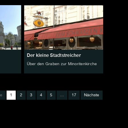
Der kleine Stadtstreicher
Über den Graben zur Minoritenkirche
ge
1
2
3
4
5
…
17
Nächste