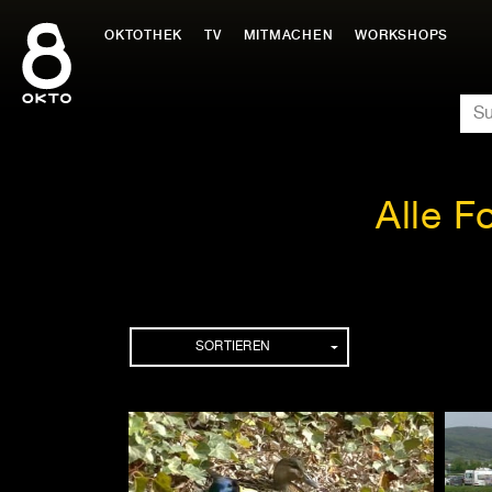
Zum
Inhalt
OKTOTHEK
TV
MITMACHEN
WORKSHOPS
springen
SU
Alle F
Folgen
SORTIEREN