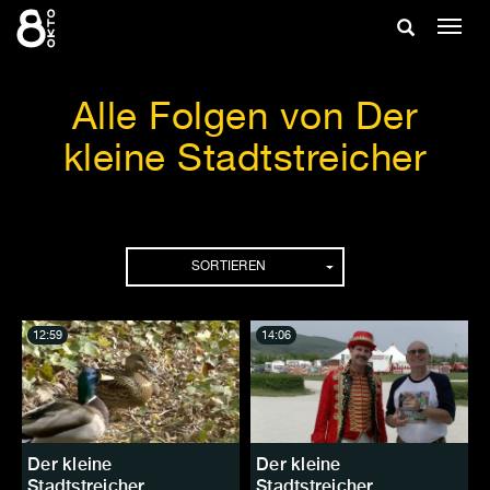
Zum
Suche
Navig
Inhalt
ein-/
springen
ein-/ausble
Alle Folgen von Der
kleine Stadtstreicher
Folgen
SORTIEREN
12:59
14:06
Der kleine
Der kleine
Stadtstreicher
Stadtstreicher