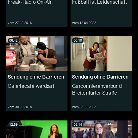
Freak-Radio On-Air
Fußball ist Leidenschaft
vom 27.12.2016
vom 12.04.2022
06:42
06:19
Sendung ohne Barrieren
Sendung ohne Barrieren
Galeriecafé werd:art
Garconnierenverbund
Breitenfurter Straße
vom 30.10.2018
vom 22.11.2022
12:59
05:14