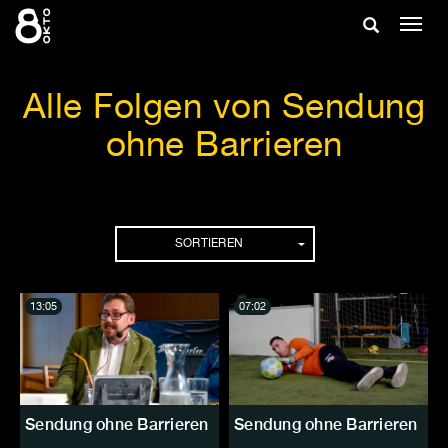
Zum
Suche
Navig
Inhalt
ein-/
springen
ein-/ausble
Alle Folgen von Sendung
ohne Barrieren
Folgen
SORTIEREN
13:05
07:02
Sendung ohne Barrieren
Sendung ohne Barrieren