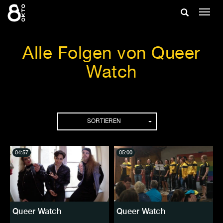
Zum
Suche
Navig
Inhalt
ein-/
springen
ein-/ausble
Alle Folgen von Queer
Watch
Folgen
SORTIEREN
04:57
05:00
Queer Watch
Queer Watch