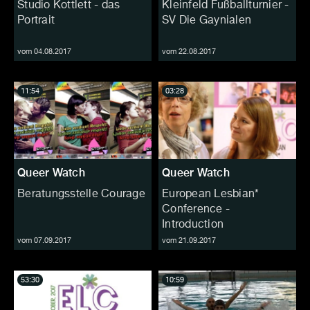
Studio Kottlett - das
Kleinfeld Fußballturnier -
Portrait
SV Die Gaynialen
vom 04.08.2017
vom 22.08.2017
11:54
03:28
Queer Watch
Queer Watch
Beratungsstelle Courage
European Lesbian*
Conference -
Introduction
vom 07.09.2017
vom 21.09.2017
53:30
10:59