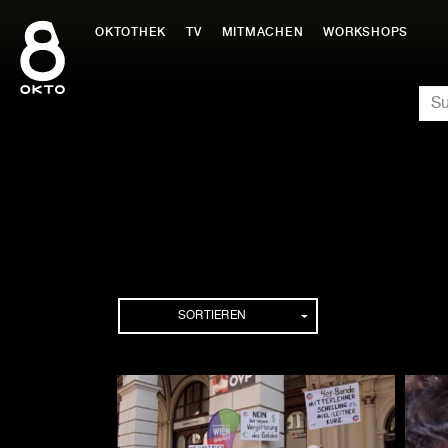
Zum
Inhalt
OKTOTHEK
TV
MITMACHEN
WORKSHOPS
springen
SU
Folgen
SORTIEREN