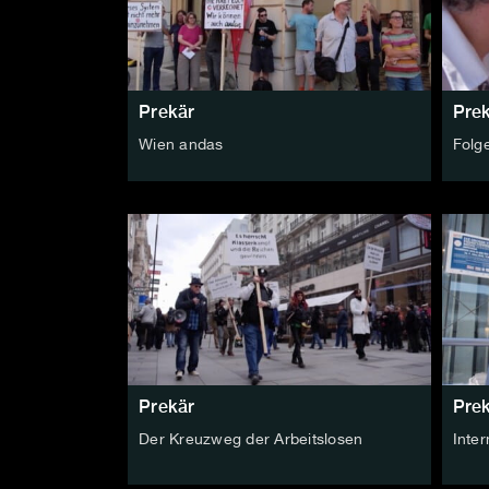
Prekär
Pre
Wien andas
Folg
Prekär
Pre
Der Kreuzweg der Arbeitslosen
Inte