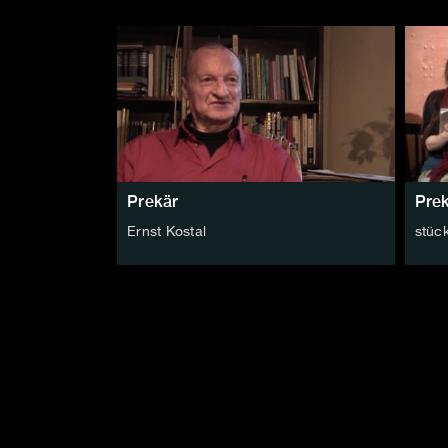
Prekär
Pre
Ernst Kostal
stüc