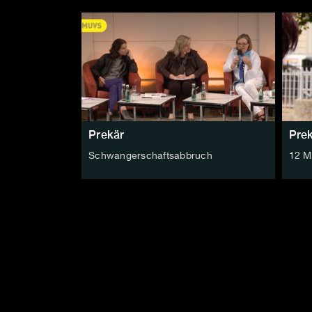
Prekär
Pre
Schwangerschaftsabbruch
12 M