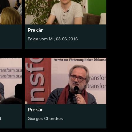
Prekär
Folge vom Mi, 08.06.2016
Prekär
d
Giorgos Chondros