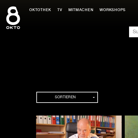
Zum
Inhalt
OKTOTHEK
TV
MITMACHEN
WORKSHOPS
springen
SU
Folgen
SORTIEREN