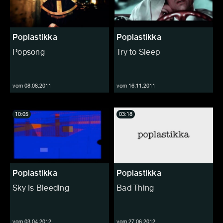
Poplastikka
Poplastikka
Popsong
Try to Sleep
vom 08.08.2011
vom 16.11.2011
10:05
03:18
Poplastikka
Poplastikka
Sky Is Bleeding
Bad Thing
vom 03.04.2012
vom 27.06.2012