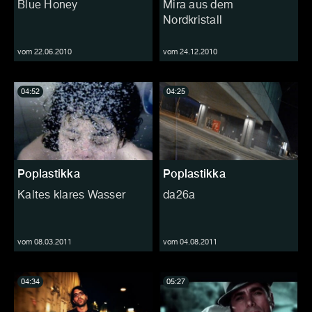
Blue Honey
Mira aus dem
Nordkristall
vom 22.06.2010
vom 24.12.2010
04:52
04:25
Poplastikka
Poplastikka
Kaltes klares Wasser
da26a
vom 08.03.2011
vom 04.08.2011
04:34
05:27