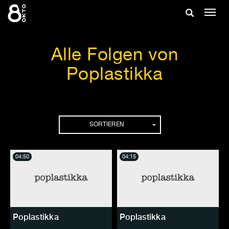
Zum
Suche
Navig
Inhalt
ein-/
springen
ein-/ausble
Alle Folgen von
Poplastikka
Folgen
SORTIEREN
04:50
04:15
Poplastikka
Poplastikka