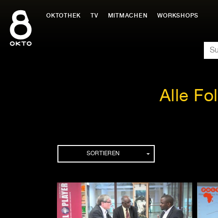
Zum
Inhalt
OKTOTHEK
TV
MITMACHEN
WORKSHOPS
springen
SU
Alle Fo
Folgen
SORTIEREN