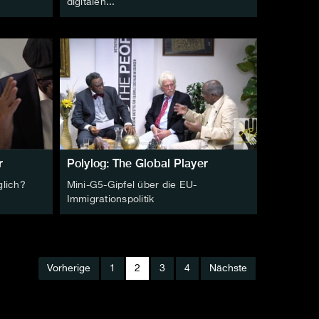
digitalen...
r
Polylog: The Global Player
glich?
Mini-G5-Gipfel über die EU-
Immigrationspolitik
Vorherige
1
2
3
4
Nächste