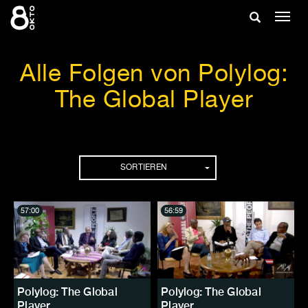
Zum
Suche
Navig
Inhalt
ein-/
springen
ein-/ausble
Alle Folgen von Polylog:
The Global Player
Folgen
SORTIEREN
57:00
56:59
Polylog: The Global
Polylog: The Global
Player
Player