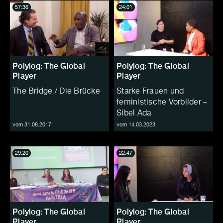
57:36
24:01
Polylog: The Global
Polylog: The Global
Player
Player
The Bridge / Die Brücke
Starke Frauen und
feministische Vorbilder –
Sibel Ada
vom 31.08.2017
vom 14.03.2023
29:20
22:47
Polylog: The Global
Polylog: The Global
Player
Player