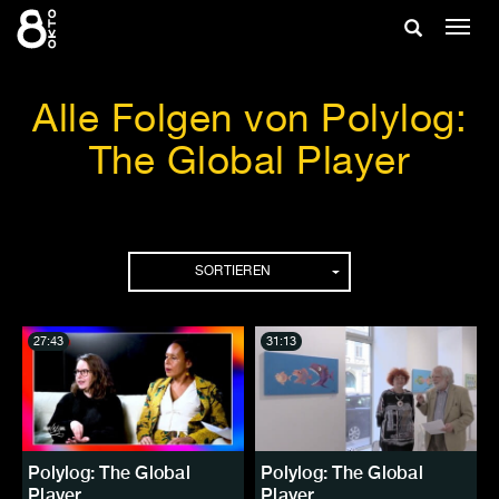
Zum
Suche
Navig
Inhalt
ein-/
springen
ein-/ausble
Alle Folgen von Polylog:
The Global Player
Folgen
SORTIEREN
27:43
31:13
Polylog: The Global
Polylog: The Global
Player
Player