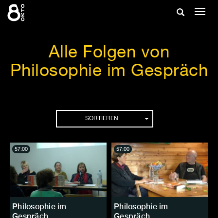
Zum
Suche
Navig
Inhalt
ein-/
springen
ein-/ausble
Alle Folgen von
Philosophie im Gespräch
Folgen
SORTIEREN
57:00
57:00
Philosophie im
Philosophie im
Gespräch
Gespräch