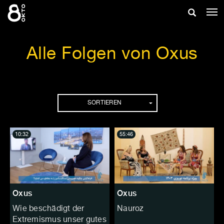
Zum
Suche
Nav
Inhalt
ein
springen
ein-/ausb
Alle Folgen von Oxus
Folgen
SORTIEREN
10:32
55:46
Oxus
Oxus
Wie beschädigt der
Nauroz
Extremismus unser gutes