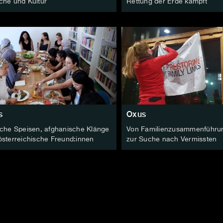
che und Kultur
Rettung der Erde kämpft
s
Oxus
sche Speisen, afghanische Klänge
Von Familienzusammenführu
österreichische Freund:innen
zur Suche nach Vermissten