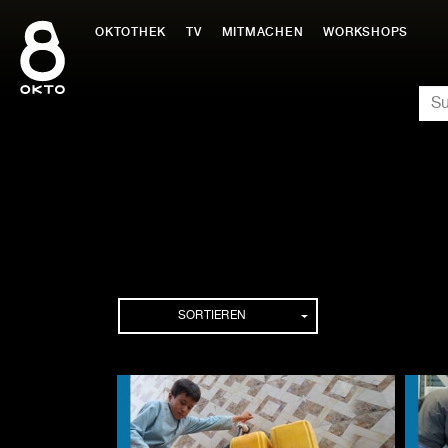
Zum
Inhalt
OKTOTHEK
TV
MITMACHEN
WORKSHOPS
springen
SU
Folgen
SORTIEREN