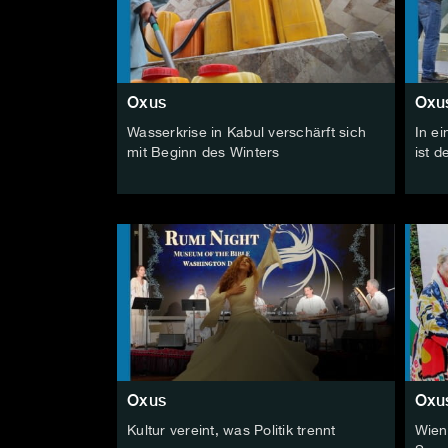
Oxus
Oxu
Wasserkrise in Kabul verschärft sich
In ei
mit Beginn des Winters
ist d
Oxus
Oxu
Kultur vereint, was Politik trennt
Wien