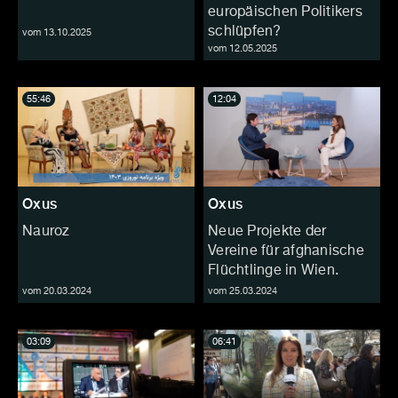
europäischen Politikers
schlüpfen?
vom 13.10.2025
vom 12.05.2025
55:46
12:04
Oxus
Oxus
Nauroz
Neue Projekte der
Vereine für afghanische
Flüchtlinge in Wien.
vom 20.03.2024
vom 25.03.2024
03:09
06:41