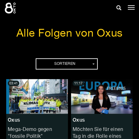
Zum
Suche
Nav
Inhalt
ein
springen
ein-/ausb
Alle Folgen von Oxus
Folgen
SORTIEREN
03:41
11:17
Oxus
Oxus
Mega-Demo gegen
Möchten Sie für einen
"fossile Politik"
Tag in die Rolle eines