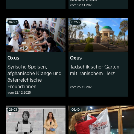
vom 12.11.2025
04:27
07:55
Oxus
Oxus
Syrische Speisen,
Tadschikischer Garten
afghanische Klänge und
mit iranischem Herz
österreichische
Freund:innen
vom 25.12.2025
vom 22.12.2025
29:03
06:40