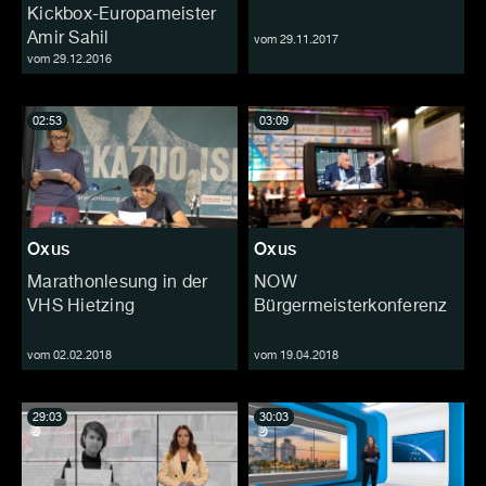
Kickbox-Europameister
Amir Sahil
vom 29.11.2017
vom 29.12.2016
02:53
03:09
Oxus
Oxus
Marathonlesung in der
NOW
VHS Hietzing
Bürgermeisterkonferenz
vom 02.02.2018
vom 19.04.2018
29:03
30:03