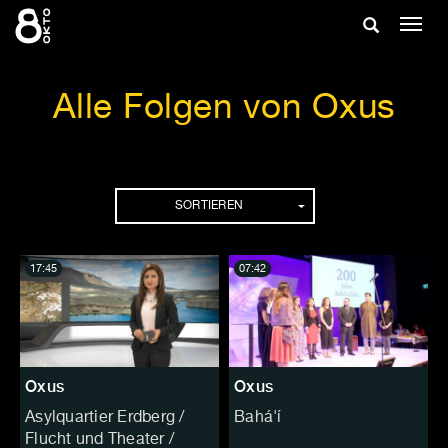
Zum
Suche
Navig
Inhalt
ein-/
springen
ein-/ausble
Alle Folgen von Oxus
Folgen
SORTIEREN
17:45
07:42
Oxus
Oxus
Asylquartier Erdberg /
Bahá'í
Flucht und Theater /