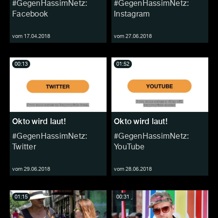
#GegenHassimNetz:
#GegenHassimNetz:
Facebook
Instagram
vom 17.04.2018
vom 27.06.2018
00:13
01:52
Okto wird laut!
Okto wird laut!
#GegenHassimNetz:
#GegenHassimNetz:
Twitter
YouTube
vom 29.06.2018
vom 28.06.2018
01:15
00:31