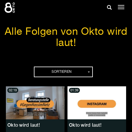
Zum
Suche
Navig
Inhalt
ein-/
springen
ein-/ausble
Alle Folgen von Okto wird
laut!
Folgen
SORTIEREN
02:19
01:39
Okto wird laut!
Okto wird laut!