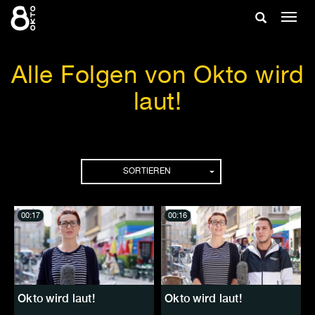
Zum
Suche
Navig
Inhalt
ein-/
springen
ein-/ausble
Alle Folgen von Okto wird
laut!
Folgen
SORTIEREN
00:17
00:16
Okto wird laut!
Okto wird laut!