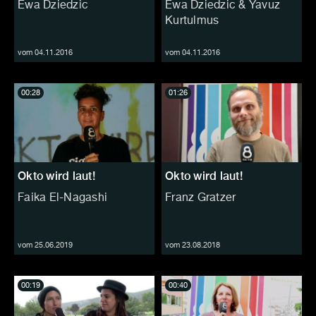
Ewa Dziedzic
Ewa Dziedzic & Yavuz
Kurtulmus
vom 04.11.2016
vom 04.11.2016
00:28
01:26
Okto wird laut!
Okto wird laut!
Faika El-Nagashi
Franz Gratzer
vom 25.06.2019
vom 23.08.2018
00:19
00:40