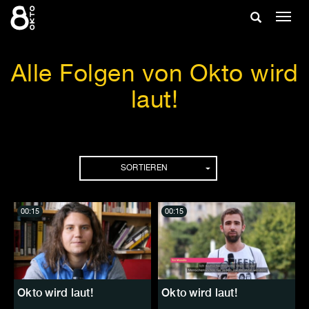
Zum
Suche
Navig
Inhalt
ein-/
springen
ein-/ausble
Alle Folgen von Okto wird
laut!
Folgen
SORTIEREN
00:15
00:15
Okto wird laut!
Okto wird laut!