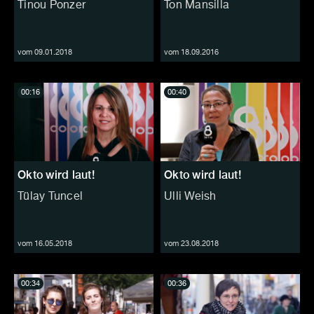
Tinou Ponzer
Ton Mansilla
vom 09.01.2018
vom 18.09.2016
00:16
00:40
Okto wird laut!
Okto wird laut!
Tülay Tuncel
Ulli Weish
vom 16.05.2018
vom 23.08.2018
00:34
00:36