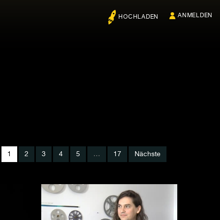
ANMELDEN
HOCHLADEN
1
2
3
4
5
…
17
Nächste