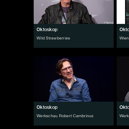
Oktoskop
Okt
Wild Strawberries
Wien
Oktoskop
Okt
Werkschau Robert Cambrinus
Werk