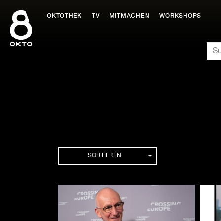
Zum
Inhalt
OKTOTHEK
TV
MITMACHEN
WORKSHOPS
springen
SU
Folgen
SORTIEREN