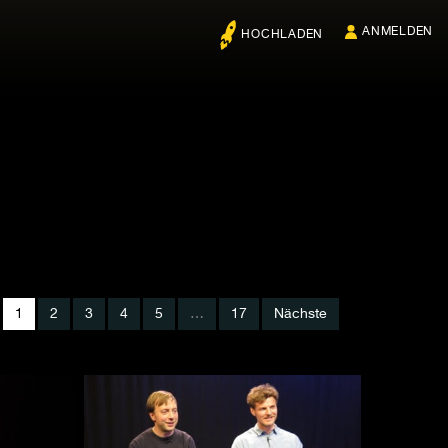
ANMELDEN
HOCHLADEN
1
2
3
4
5
…
17
Nächste