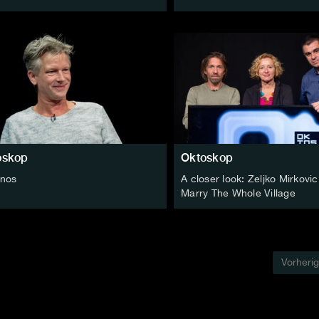
oskop
Oktoskop
inos
A closer look: Zeljko Mirkovic 
Marry The Whole Village
Vorheri