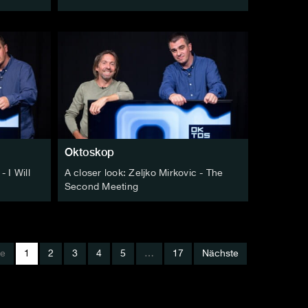
Oktoskop
- I Will
A closer look: Zeljko Mirkovic - The
Second Meeting
ge
1
2
3
4
5
…
17
Nächste