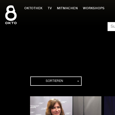
Zum
Inhalt
OKTOTHEK
TV
MITMACHEN
WORKSHOPS
springen
SU
Folgen
SORTIEREN