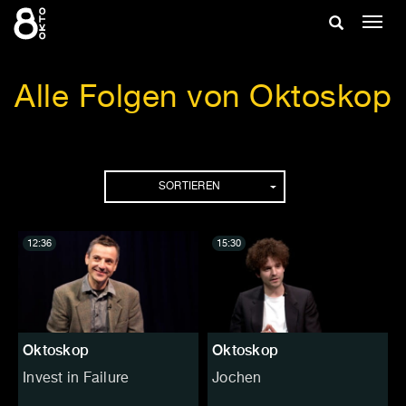
Zum
Suche
Navig
Inhalt
ein-/
springen
ein-/ausble
Alle Folgen von Oktoskop
Folgen
SORTIEREN
12:36
15:30
Oktoskop
Oktoskop
Invest in Failure
Jochen