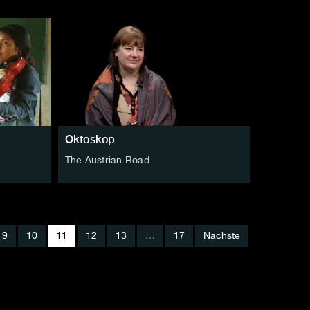
Oktoskop
The Austrian Road
9
10
11
12
13
…
17
Nächste