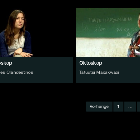
oskop
Oktoskop
res Clandestinos
Tatuutsí Maxakwaxí
Vorherige
1
…