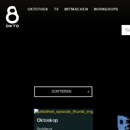
Zum
Inhalt
OKTOTHEK
TV
MITMACHEN
WORKSHOPS
springen
SU
Folgen
SORTIEREN
Oktoskop
Soldiers