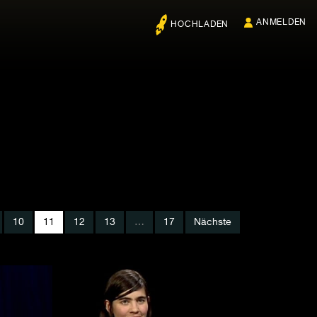
ANMELDEN
HOCHLADEN
10
11
12
13
…
17
Nächste