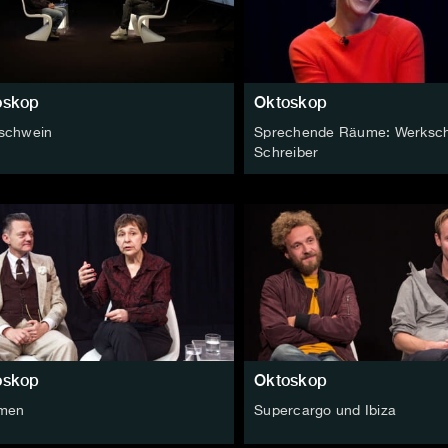
oskop
Oktoskop
schwein
Sprechende Räume: Werksch
Schreiber
oskop
Oktoskop
men
Supercargo und Ibiza