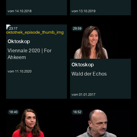
vom 14.10.2018
vom 13.10.2019
23:17
29:59
Oktoskop
Viennale 2020 | For
Ahkeem
Oktoskop
vom 11.10.2020
Wald der Echos
vom 01.01.2017
18:40
16:52