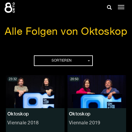
Zum
Suche
Navig
Inhalt
ein-/
springen
ein-/ausble
Alle Folgen von Oktoskop
Folgen
SORTIEREN
23:32
20:50
Oktoskop
Oktoskop
Viennale 2018
Viennale 2019