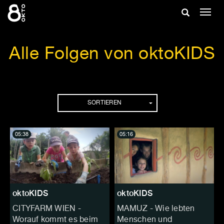
Zum
Suche
Navig
Inhalt
ein-/
springen
ein-/ausble
Alle Folgen von oktoKIDS
Folgen
SORTIEREN
05:38
05:16
oktoKIDS
oktoKIDS
CITYFARM WIEN -
MAMUZ - Wie lebten
Worauf kommt es beim
Menschen und