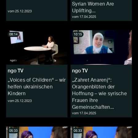
Syrian Women Are
Uplifting...
vom 25.12.2023
vom 17.04.2025
08:14
10:15
ngo TV
ngo TV
„Voices of Children“ – wir
„Zahret Anarenj“:
helfen ukrainischen
Orangenblüten der
Kindern
Hoffnung – wie syrische
Frauen ihre
vom 25.12.2023
Gemeinschaften...
vom 17.04.2025
05:33
05:33