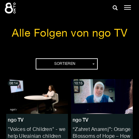
Zum
Suche
Navig
Inhalt
ein-/
springen
ein-/ausble
Alle Folgen von ngo TV
Folgen
SORTIEREN
08:14
10:15
ngo TV
ngo TV
"Voices of Children" - we
“Zahret Anarenj”: Orange
help Ukrainian children
Blossoms of Hope – How