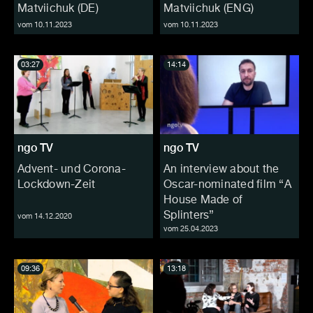
Matviichuk (DE)
Matviichuk (ENG)
vom 10.11.2023
vom 10.11.2023
03:27
14:14
ngo TV
ngo TV
Advent- und Corona-
An interview about the
Lockdown-Zeit
Oscar-nominated film “A
House Made of
Splinters”
vom 14.12.2020
vom 25.04.2023
09:36
13:18