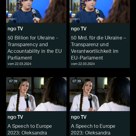
ngo TV
ngo TV
50 Billion for Ukraine -
50 Mrd. für die Ukraine –
Transparency and
Transparenz und
Accountability in the EU
Verantwortlichkeit im
Parliament
EU-Parlament
vom 22.03.2024
vom 22.03.2024
07:39
07:39
ngo TV
ngo TV
A Speech to Europe
A Speech to Europe
2023: Oleksandra
2023: Oleksandra