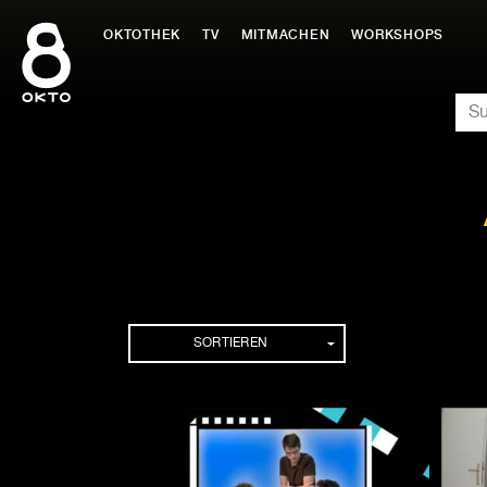
Zum
Inhalt
OKTOTHEK
TV
MITMACHEN
WORKSHOPS
springen
SU
Folgen
SORTIEREN