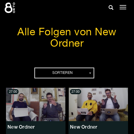
Zum
Suche
Navig
Inhalt
ein-/
springen
ein-/ausble
Alle Folgen von New
Ordner
Folgen
SORTIEREN
27:00
27:00
New Ordner
New Ordner