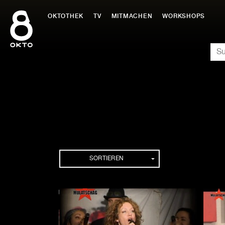
Zum
Inhalt
OKTOTHEK
TV
MITMACHEN
WORKSHOPS
springen
SU
Folgen
SORTIEREN