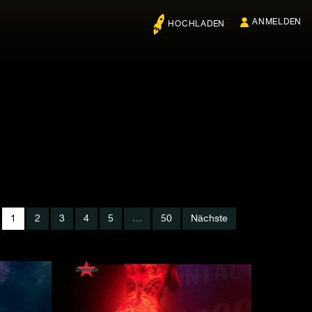
ANMELDEN
HOCHLADEN
1
2
3
4
5
…
50
Nächste