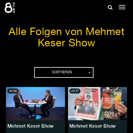
Zum
Suche
Navig
Inhalt
ein-/
springen
ein-/ausble
Alle Folgen von Mehmet
Keser Show
Folgen
SORTIEREN
44:56
43:37
Mehmet Keser Show
Mehmet Keser Show