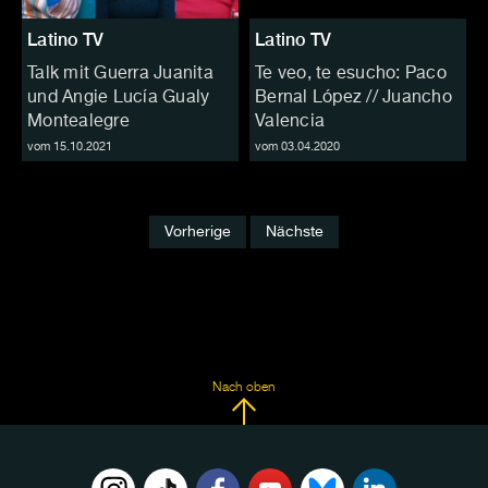
Latino TV
Latino TV
Talk mit Guerra Juanita
Te veo, te esucho: Paco
und Angie Lucía Gualy
Bernal López // Juancho
Montealegre
Valencia
vom 15.10.2021
vom 03.04.2020
Vorherige
Nächste
Nach oben