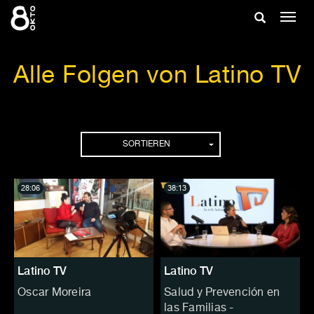
Zum
Suche
Navig
Inhalt
ein-/
springen
ein-/ausble
Alle Folgen von Latino TV
Folgen
SORTIEREN
28:06
38:13
Latino TV
Latino TV
Oscar Moreira
Salud y Prevención en
las Familias -