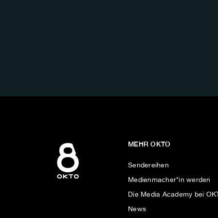
FOLGE
UNS
AUF:
MEHR OKTO
Sendereihen
Medienmacher*in werden
Die Media Academy bei O
News