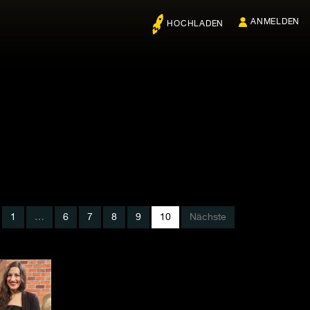
ANMELDEN
HOCHLADEN
1
…
6
7
8
9
10
Nächste