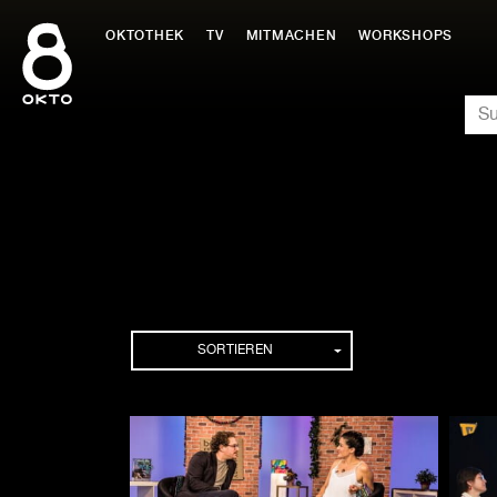
Zum
Inhalt
OKTOTHEK
TV
MITMACHEN
WORKSHOPS
springen
SU
Folgen
SORTIEREN