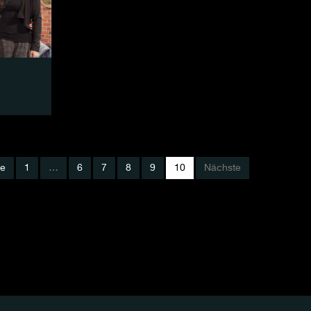
ge
1
…
6
7
8
9
10
Nächste