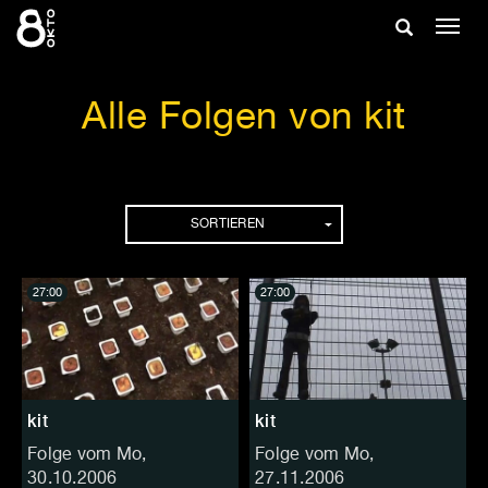
Zum
Suche
Navig
Inhalt
ein-/
springen
ein-/ausble
Alle Folgen von kit
Folgen
SORTIEREN
27:00
27:00
kit
kit
Folge vom Mo,
Folge vom Mo,
30.10.2006
27.11.2006